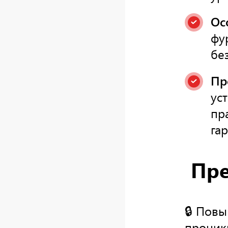
Ос
фу
бе
Пр
ус
пр
га
Пре
🔒 Повы
проник