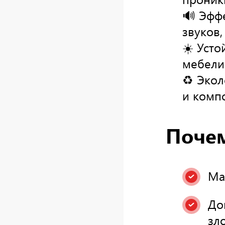
🔊 Эфф
звуков,
☀️ Уст
мебели
♻️ Экол
и комп
Почем
Ма
До
зл