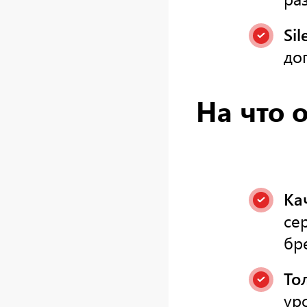
Sil
до
На что 
Ка
се
бр
То
ур