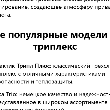
тирование, создающее атмосферу прив
уюта.
е популярные модели 
триплекс
актик Трипл Плюс:
классический трёхс
иплекс с отличными характеристиками
зопасности и теплозащиты.
a Trio:
немецкое качество и надежность
едставленное в широком ассортименте
змеров и конфигураций.