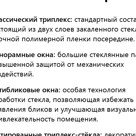
ассический триплекс:
стандартный соста
стоящий из двух слоев закаленного стек
очной полимерной пленки посередине.
норамные окна:
большие стеклянные п
вышенной защитой от механических
здействий.
тибликовые окна:
особая технология
работки стекла, позволяющая избежать
явления бликов и улучшающая визуаль
ивлекательность помещения.
тированные триплекс-стёкла:
декорати