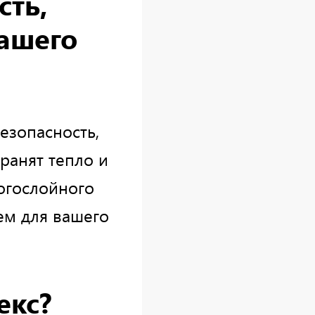
сть,
Вашего
езопасность,
ранят тепло и
огослойного
ем для вашего
екс?