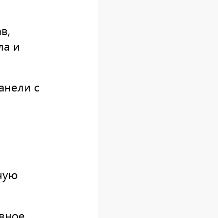
в,
ла и
анели с
ную
вное