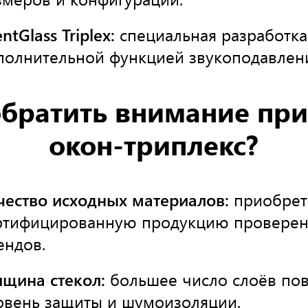
entGlass Triplex:
специальная разработка
полнительной функцией звукоподавлен
обратить внимание пр
окон-триплекс?
чество исходных материалов:
приобрет
ртифицированную продукцию провере
ендов.
лщина стекол:
большее число слоёв по
овень защиты и шумоизоляции.