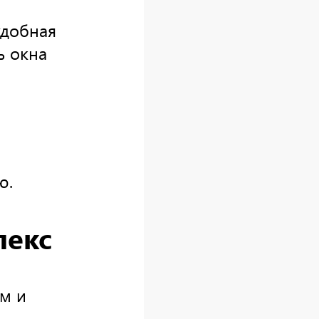
удобная
ь окна
ю.
лекс
ам и