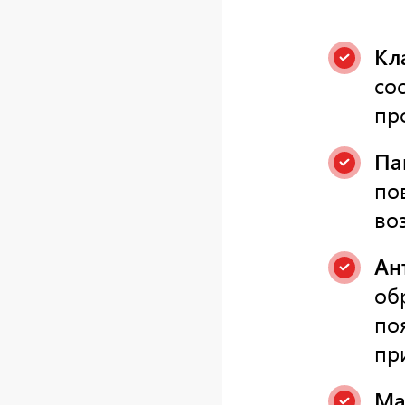
Кл
со
пр
Па
по
во
Ан
об
по
пр
Ма