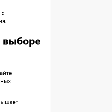
 с
ия.
и выборе
айте
нных
вышает