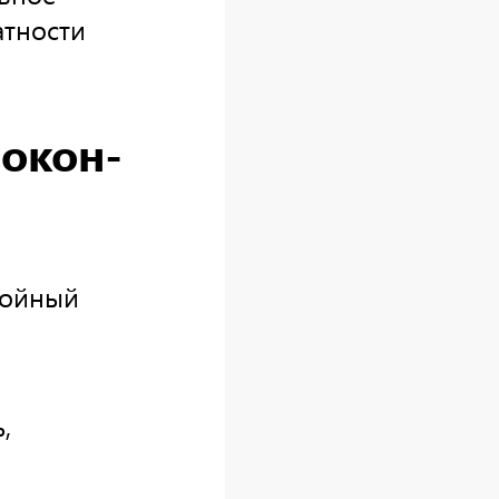
атности
окон-
лойный
,