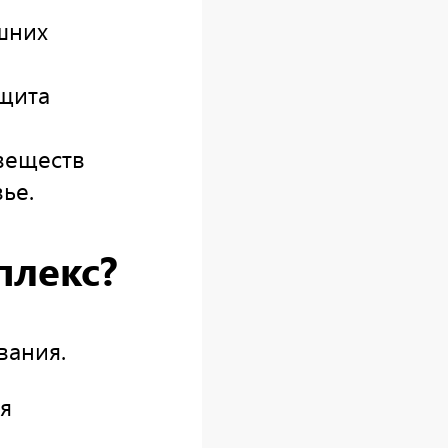
шних
ащита
 веществ
ье.
плекс?
вания.
я