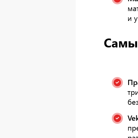
ма
и 
Самы
Пр
тр
бе
Vek
пр
ра